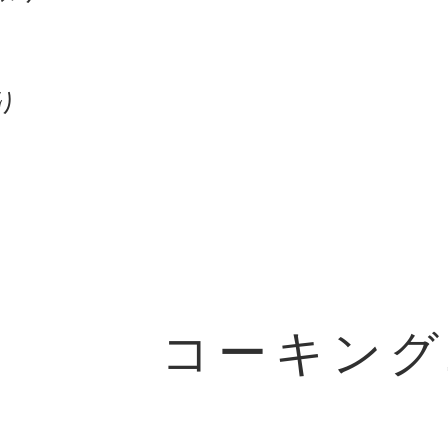
り
​コーキン