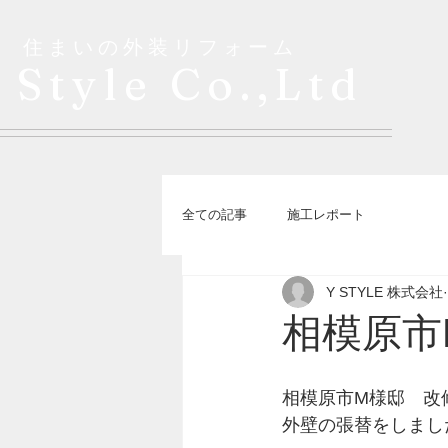
​住まいの外装リフォーム
 Style Co.,Ltd
全ての記事
施工レポート
Y STYLE 株式会社
相模原市
相模原市M様邸　改
外壁の張替をしまし