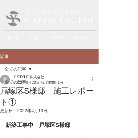
​住まいの外装リフォーム
Y Style Co.,Ltd
Home
Blog
事業内容
お問い合わせ
記事
全ての記事
Y STYLE 株式会社
全ての記事
2022年3月23日
読了時間: 1分
戸塚区S様邸 施工レポー
施工レポート
ト①
更新日：
2022年4月13日
新築工事中　戸塚区S様邸